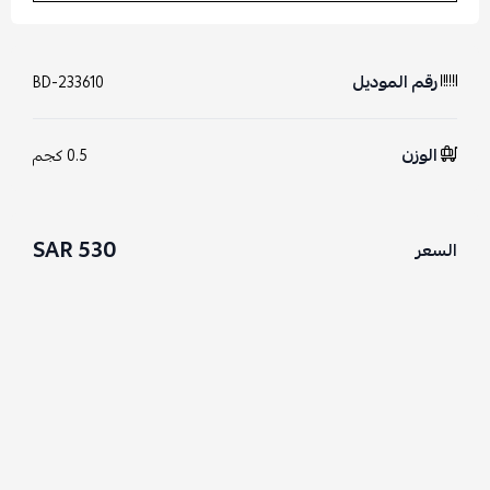
رقم الموديل
BD-233610
الوزن
0.5 كجم
530 SAR
السعر