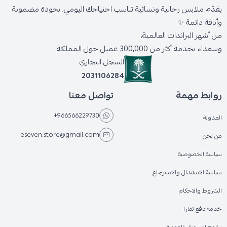
يقدّم ملابس رجالية ونسائية تناسب احتياجك اليومي، بجودة مضمونة
وأناقة دائمة ✨
من أشهر البراندات العالمية،
وسعداء بخدمة أكثر من 300,000 عميل حول المملكة.
السجل التجاري
2031106284
روابط مهمة
تواصل معنا
+966566229730
المدونة
eseven.store@gmail.com
من نحن
سياسة الخصوصية
سياسة الاستبدال والاسترجاع
الشروط والاحكام
خدمة دفع تمارا