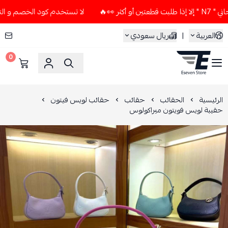
👀🔥
لا تستخدم كود الخصم و التوصيل المجاني " N7 " إلا إذا 
العربية
|
ريال سعودي
0
ESEVEN STORE
الرئيسية
الحقائب
حقائب
حقائب لويس فيتون
حقيبة لويس فويتون ميراكولوس