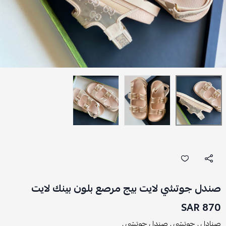
صندل جوتشي لايت بيج مرصع بلون بينك لايت
870 SAR
صنادل ,
جوتشي ,
صندل جوتشي ,