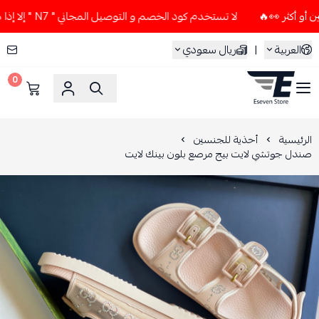
لا تستخدم كود الخصم و التوصيل المجاني " N7 " إلا إذا طلبت قطعتين أو أكثر 👀🔥
العربية
|
ريال سعودي
0
ESEVEN STORE
الرئيسية
أحذية للجنسين
صندل جوتشي لايت بيج مرصع بلون بينك لايت