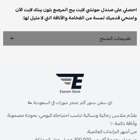
احصلي على صندل جوتشي لايت بيج المرصع بلون بينك لايت الآن
وامنحي قدميك لمسة من الفخامة والأناقة التي لا مثيل لها.
تقييمات المنتج
اي سفن ستور أكبر متجر شوزات في السعودية 👟
يقدّم ملابس رجالية ونسائية تناسب احتياجك اليومي، بجودة مضمونة
وأناقة دائمة ✨
من أشهر البراندات العالمية،
وسعداء بخدمة أكثر من 300,000 عميل حول المملكة.