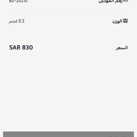
رقم الموديل
BD-20210
الوزن
0.5 كجم
830 SAR
السعر