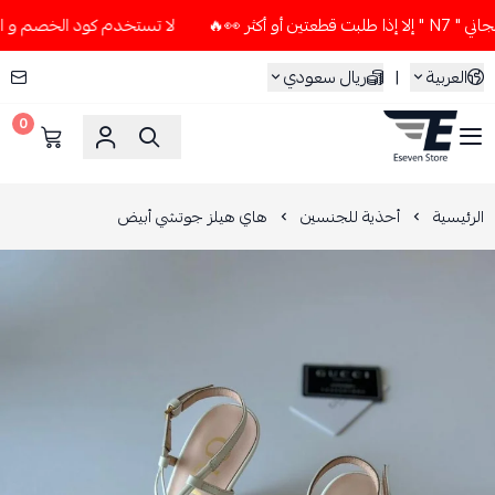
 👀🔥
لا تستخدم كود الخصم و التوصيل المجاني " N7 " إلا إذا 
العربية
|
ريال سعودي
0
ESEVEN STORE
الرئيسية
أحذية للجنسين
هاي هيلز جوتشي أبيض