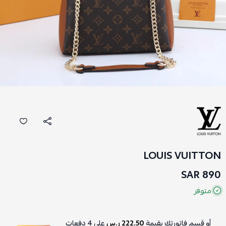
LOUIS VUITTON
890 SAR
متوفر
أو قسم فاتورتك بقيمة
222.50 ر.س
على
4
دفعات