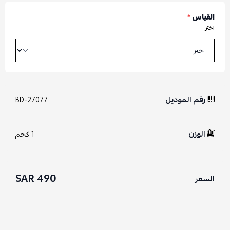
القياس
*
اختر
رقم الموديل
BD-27077
الوزن
1 كجم
490 SAR
السعر