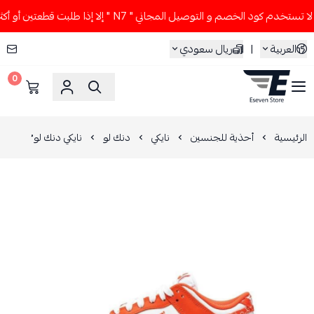
ستخدم كود الخصم و التوصيل المجاني " N7 " إلا إذا طلبت قطعتين أو أكثر 👀🔥
العربية
|
ريال سعودي
0
ESEVEN STORE
الرئيسية
أحذية للجنسين
نايكي
دنك لو
نايكي دنك لو ُ