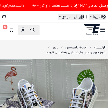
لبت قطعتين أو أكثر 👀🔥
لا تستخدم كود الخصم و التوصيل المجا
العربية
|
ريال سعودي
0
ESEVEN STORE
الرئيسية
أحذية للجنسين
ديور
شوز ديور رياضي وايت ملون بتفاصيل فريدة