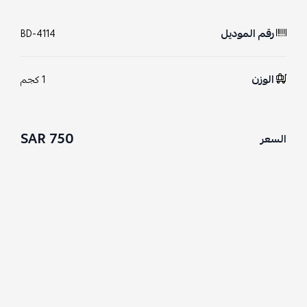
رقم الموديل
BD-4114
الوزن
1 كجم
750 SAR
السعر