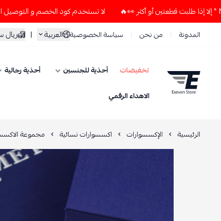
لا تستخدم كود الخصم و التوصيل المجاني " N7 " إلا إذا طلبت قطعتين أو أكثر 👀
العربية
|
ريال 
المدونة
من نحن
سياسة الخصوصية
تخفيضات
أحذية للجنسين
أحذية رجالية
ESEVEN STORE
الاهداء الرقمي
الرئيسية
الإكسسوارات
اكسسوارات نسائية
مجموعة الاكسسو