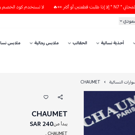
🔥
لا تستخدم كود الخصم و التوصيل المجاني " N7 " إلا إذا طل
سعودي
أحذية نسائية
الحقائب
ملابس رجالية
ملابس نسائ
ارات النسائية
CHAUMET
CHAUMET
240 SAR
يبدأ من
CHAUMET ,