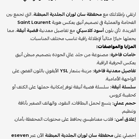
ارتقي بإطلالتك مع
محفظة سان لوران الجلدية المبطنة
، التي تجمع بين
الفخامة والعملية في تصميم أنيق يعكس هوية
Saint Laurent
الفريدة. تأتي بلون
أسود كلاسيكي
مع تفاصيل معدنية
فضية أنيقة
، مما
يجعلها خيارًا مثالياً لإطلالة راقية تناسب مختلف المناسبات.
المزايا والمواصفات:
خامات فاخرة:
مصنوعة من جلد عالي الجودة بتصميم مبطن أنيق
يعكس الحرفية الراقية.
تفاصيل معدنية فاخرة:
مزينة بشعار
YSL
الأيقوني باللون الفضي على
الواجهة الأمامية.
سلسلة أنيقة:
سلسلة فضية أنيقة توفر إمكانية حملها على الكتف أو
كحقيبة كروس.
حجم عملي:
يتسع لحمل البطاقات، النقود، والهاتف الصغير بأناقة
وتنظيم.
إغلاق آمن:
قلاب مغناطيسي يحافظ على محتويات المحفظة بأمان.
احصلي على
محفظة سان لوران الجلدية المبطنة
الآن عبر
eseven