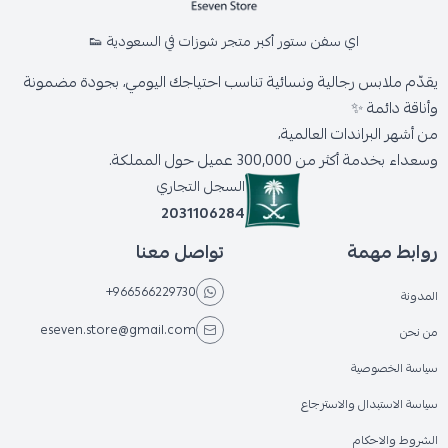
اي سفن ستور أكبر متجر شوزات في السعودية 👟
يقدّم ملابس رجالية ونسائية تناسب احتياجك اليومي، بجودة مضمونة
وأناقة دائمة ✨
من أشهر البراندات العالمية،
وسعداء بخدمة أكثر من 300,000 عميل حول المملكة.
السجل التجاري
2031106284
روابط مهمة
تواصل معنا
+966566229730
المدونة
eseven.store@gmail.com
من نحن
سياسة الخصوصية
سياسة الاستبدال والاسترجاع
الشروط والاحكام