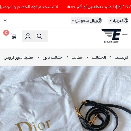
لا تستخدم كود الخصم و التوصيل المجاني " N7 " إلا إذا طلبت قطعتين 
العربية
|
ريال سعودي
0
ESEVEN STORE
الرئيسية
الحقائب
حقائب
حقائب ديور
حقيبة ديور كروس