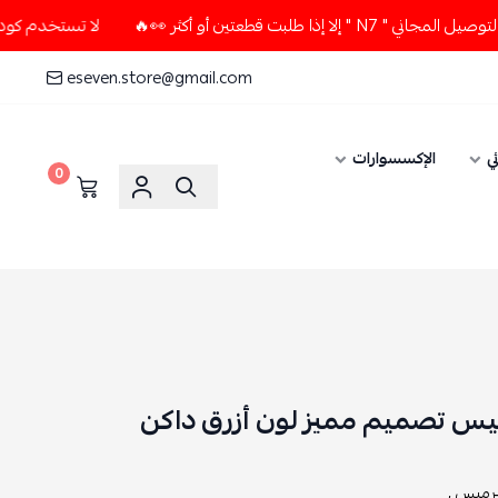
ن أو أكثر 👀🔥
لا تستخدم كود الخصم و التوصيل المجاني " N7 
eseven.store@gmail.com
ي
الإكسسوارات
0
يس تصميم مميز لون أزرق داكن
رميس ,