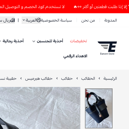
لا تستخدم كود الخصم و التوصيل المجاني " N7 " إلا إذا طلبت قطعتين أو أكثر 👀🔥
العربية
|
ريال 
المدونة
من نحن
سياسة الخصوصية
تخفيضات
أحذية للجنسين
أحذية رجالية
ESEVEN STORE
الاهداء الرقمي
الرئيسية
الحقائب
حقائب
حقائب هيرميس
حقيبة نسا