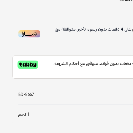
على
4
دفعات بدون رسوم تأخير، متوافقة مع
BD-8667
1 كجم