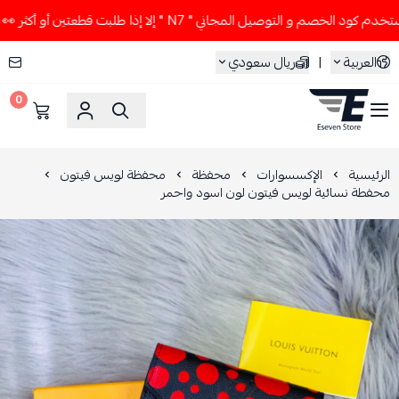
 الخصم و التوصيل المجاني " N7 " إلا إذا طلبت قطعتين أو أكثر 👀🔥
العربية
|
ريال سعودي
0
ESEVEN STORE
الرئيسية
الإكسسوارات
محفظة
محفظة لويس فيتون
محفطة نسائية لويس فيتون لون اسود واحمر