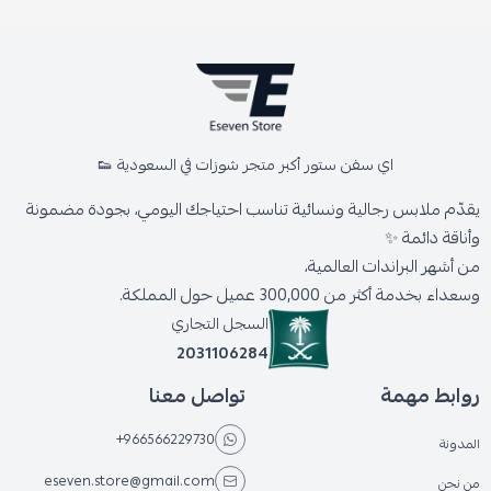
اي سفن ستور أكبر متجر شوزات في السعودية 👟
يقدّم ملابس رجالية ونسائية تناسب احتياجك اليومي، بجودة مضمونة
وأناقة دائمة ✨
من أشهر البراندات العالمية،
وسعداء بخدمة أكثر من 300,000 عميل حول المملكة.
السجل التجاري
2031106284
روابط مهمة
تواصل معنا
+966566229730
المدونة
eseven.store@gmail.com
من نحن