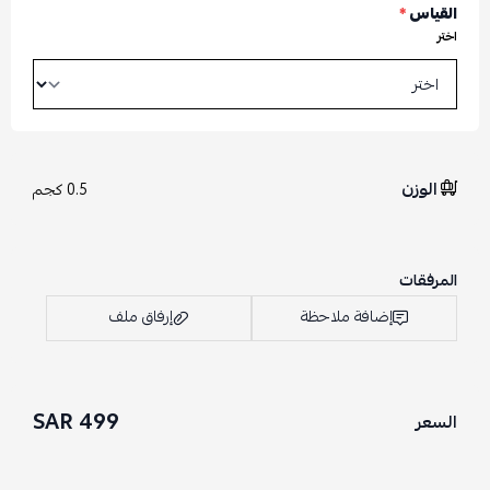
القياس
*
اختر
الوزن
0.5 كجم
المرفقات
إضافة ملاحظة
إرفاق ملف
499 SAR
السعر
اسحب و افلت الملف هنا
استعراض