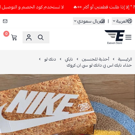
لا تستخدم كود الخصم و التوصيل المجاني " N7 " إلا إذا طلبت قطعتين أو أك
العربية
|
ريال سعودي
0
ESEVEN STORE
الرئيسية
أحذية للجنسين
نايكي
دنك لو
حذاء نايك اس بي دانك لو سي ان كروك