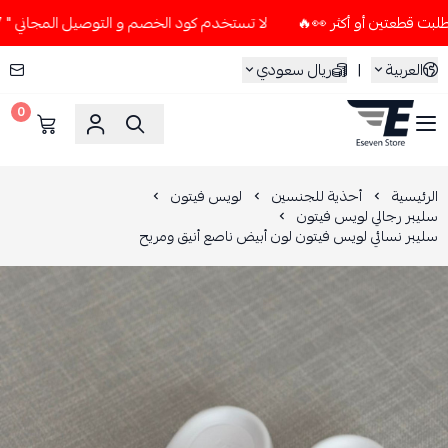
لا تستخدم كود الخصم و التوصيل المجاني " N7 " إلا إذا طلبت قطعتين أو أكثر 👀🔥
العربية
|
ريال سعودي
0
ESEVEN STORE
الرئيسية
أحذية للجنسين
لويس فيتون
سليبر رجالي لويس فيتون
سليبر نسائي لويس فيتون لون أبيض ناصع أنيق ومريح