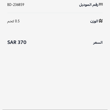
رقم الموديل
BD-236859
الوزن
0.5 كجم
370 SAR
السعر