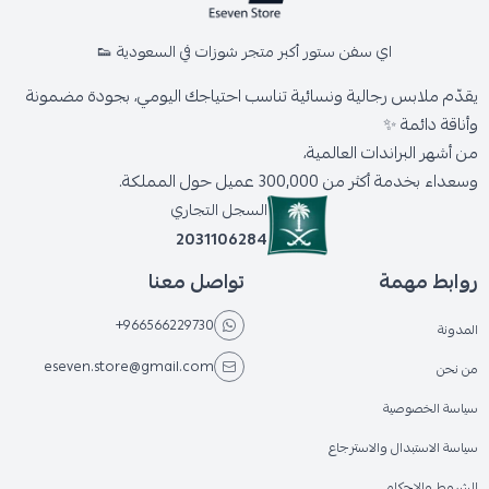
اي سفن ستور أكبر متجر شوزات في السعودية 👟
يقدّم ملابس رجالية ونسائية تناسب احتياجك اليومي، بجودة مضمونة
وأناقة دائمة ✨
من أشهر البراندات العالمية،
وسعداء بخدمة أكثر من 300,000 عميل حول المملكة.
السجل التجاري
2031106284
روابط مهمة
تواصل معنا
+966566229730
المدونة
eseven.store@gmail.com
من نحن
سياسة الخصوصية
سياسة الاستبدال والاسترجاع
الشروط والاحكام