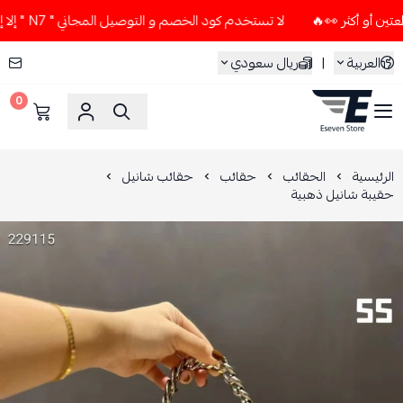
لا تستخدم كود الخصم و التوصيل المجاني " N7 " إلا إذا طلبت قطعتين أو أكثر 👀🔥
العربية
|
ريال سعودي
0
ESEVEN STORE
الرئيسية
الحقائب
حقائب
حقائب شانيل
حقيبة شانيل ذهبية