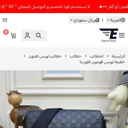
لا تستخدم كود الخصم و التوصيل المجاني " N7 " إلا إذا طلبت قطعتين أو أكثر 👀🔥
العربية
|
ريال سعودي
0
ESEVEN STORE
الرئيسية
الحقائب
حقائب
حقائب لويس فيتون
حقيبة لويس فويتون فلوريتا