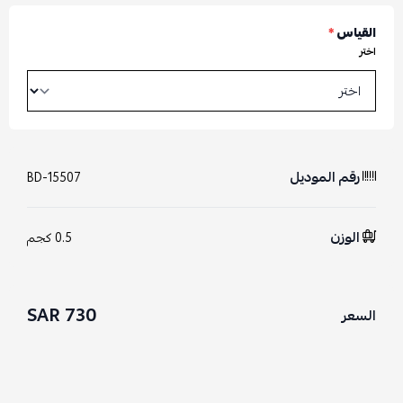
القياس
*
اختر
رقم الموديل
BD-15507
الوزن
0.5 كجم
730 SAR
السعر