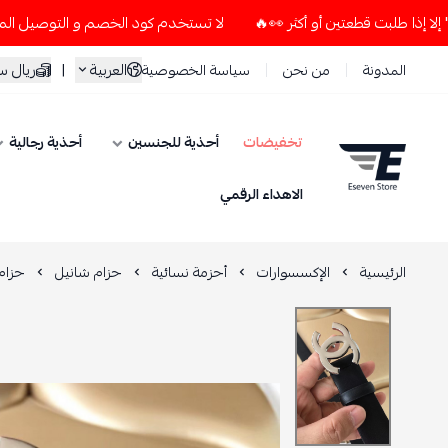
لا تستخدم كود الخصم و التوصيل المجاني " N7 " إلا إذا طلبت قطعتين أو أكثر 👀🔥
العربية
|
ريال 
المدونة
من نحن
سياسة الخصوصية
تخفيضات
أحذية للجنسين
أحذية رجالية
ESEVEN STORE
الاهداء الرقمي
الرئيسية
الإكسسوارات
أحزمة نسائية
حزام شانيل
حزام