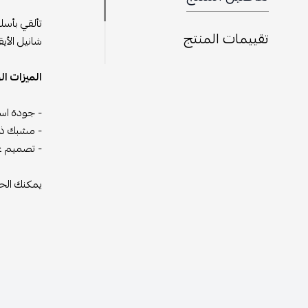
تألقي بأسل
تقييمات المنتج
شانيل الأي
الميزات ال
- جودة استث
- مشبك ذهب
- تصميم عص
يمكنك الحصول على هذا الحزام من 