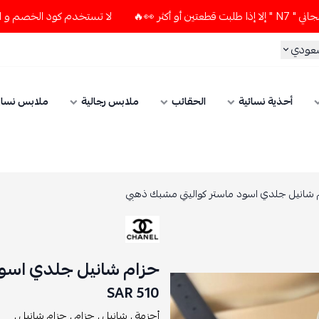
لا تستخدم كود الخصم و التوصيل المجاني " N7 " إلا إذا طلبت قط
سعودي
أحذية نسائية
الحقائب
ملابس رجالية
ملابس نسائ
 شانيل جلدي اسود ماستر كواليتي مشبك ذهبي
حزام شانيل جلدي اسود
510 SAR
أحزمة ,
شانيل ,
حزام ,
حزام شانيل ,