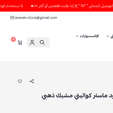
عتين أو أكثر 👀🔥
لا تستخدم كود الخصم و التوصيل المجاني " 7
eseven.store@gmail.com
ي
الإكسسوارات
0
 ماستر كواليتي مشبك ذهبي