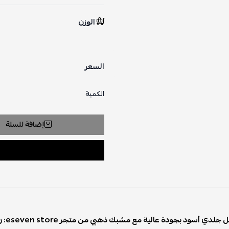
الوزن
السعر
الكمية
إضافة للسلة
ي أسود بجودة عالية مع مشبك ذهبي من متجر eseven store: رمز للفخامة الكلاسيكية