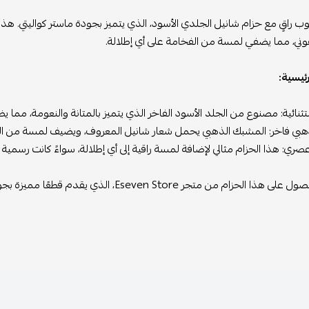
وب راقٍ مع حزام شانيل الجلدي الأسود، الذي يتميز بجودة ماستر كواليتي. ه
قوني، مما يضفي لمسة من الفخامة على أي إطلالة.
رئيسية:
نائية: مصنوع من الجلد الأسود الفاخر الذي يتميز بالمتانة والنعومة، مما يضمن
ي فاخر: المشبك الذهبي يحمل شعار شانيل المعروف، ويضيف لمسة من التميز و
ري: هذا الحزام مثالي لإضافة لمسة راقية إلى أي إطلالة، سواءً كانت رسمية أ
متجر Eseven Store، الذي يقدم قطعًا مميزة بجودة فائقة تمثل الفخامة العصرية بأسلوب شانيل المعروف.