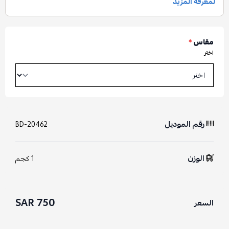
مقاس
*
اختر
رقم الموديل
BD-20462
الوزن
1 كجم
750 SAR
السعر