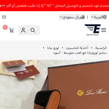
الخصم و التوصيل المجاني " N7 " إلا إذا طلبت قطعتين أو أكثر 👀🔥
العربية
|
ريال سعودي
0
ESEVEN STORE
الرئيسية
أحذية للجنسين
لورو بيانا
سليبر لوروبيانا مع كعب متوسط - أسود