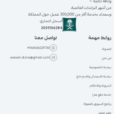
وأناقة دائمة ✨
من أشهر البراندات العالمية،
وسعداء بخدمة أكثر من 300,000 عميل حول المملكة.
السجل التجاري
2031106284
روابط مهمة
تواصل معنا
+966566229730
المدونة
eseven.store@gmail.com
من نحن
سياسة الخصوصية
سياسة الاستبدال والاسترجاع
الشروط والاحكام
خدمة دفع تمارا
برنامج التسويق بالعمولة
نظام الولاء