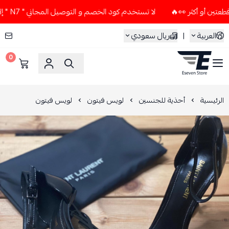
لا تستخدم كود الخصم و التوصيل المجاني " N7 " إلا إذا طلبت قطعتين أو أكثر 👀🔥
العربية
|
ريال سعودي
0
ESEVEN STORE
الرئيسية
أحذية للجنسين
لويس فيتون
لويس فيتون