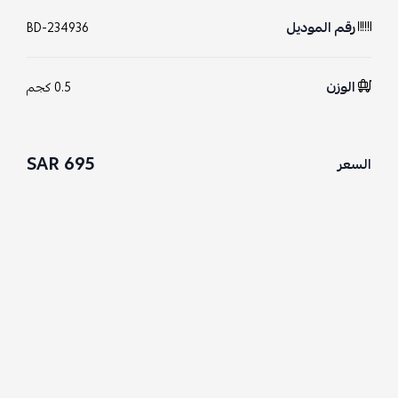
رقم الموديل
BD-234936
الوزن
0.5 كجم
695 SAR
السعر