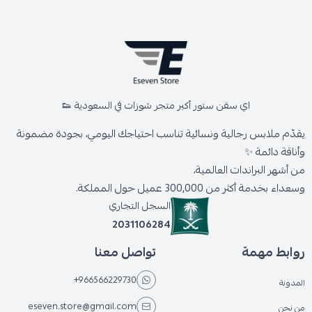
اي سفن ستور أكبر متجر شوزات في السعودية 👟
يقدّم ملابس رجالية ونسائية تناسب احتياجك اليومي، بجودة مضمونة
وأناقة دائمة ✨
من أشهر البراندات العالمية،
وسعداء بخدمة أكثر من 300,000 عميل حول المملكة.
السجل التجاري
2031106284
روابط مهمة
تواصل معنا
+966566229730
المدونة
eseven.store@gmail.com
من نحن