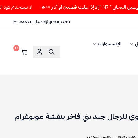
عتين أو أكثر 👀🔥
لا تستخدم كود الخصم و التوصيل المجاني " 7
eseven.store@gmail.com
ي
الإكسسوارات
0
 للرجال جلد بني فاخر بنقشة مونوغرام
لويس فيتون ,
لويس فيتون ,