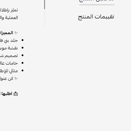
تميّز بإطلا
تقييمات المنتج
العملية وال
✨
المميزا
جلد بني فا
نقشة مونوغ
تصميم شتو
خامات عالي
مثالي للإط
✨ كن عنوان
📩
اطلبها الآن من مت