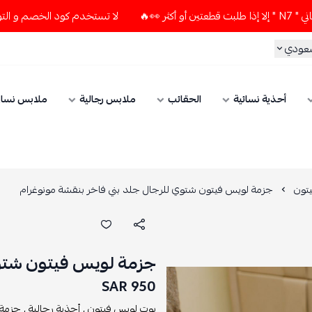
لا تستخدم كود الخصم و التوصيل المجاني " N7 " إلا إذا طلبت قط
سعودي
أحذية نسائية
الحقائب
ملابس رجالية
ملابس نسائ
تون
جزمة لويس فيتون شتوي للرجال جلد بني فاخر بنقشة مونوغرام
جزمة لويس فيتون شتوي
950 SAR
يوت لويس فيتون ,
أحذية رجالية ,
جزمة 