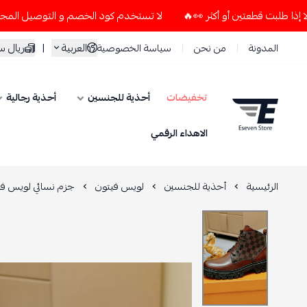
لا تستخدم كود الخصم و التوصيل المجاني " N7 " إلا إذا طلبت قطعتين أو أكثر 👀🔥
العربية
|
ريال 
المدونة
من نحن
سياسة الخصوصية
تخفيضات
أحذية للجنسين
أحذية رجالية
ESEVEN STORE
الاهداء الرقمي
الرئيسية
أحذية للجنسين
لويس فيتون
جزم نسائي لويس في