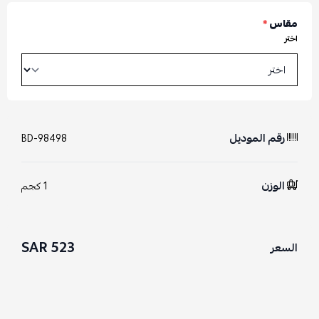
مقاس
*
اختر
رقم الموديل
BD-98498
الوزن
1 كجم
523 SAR
السعر