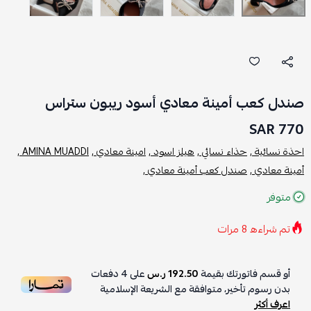
صندل كعب أمينة معادي أسود ريبون ستراس
770 SAR
احذة نسائية ,
حذاء نسائي ,
هيلز اسود ,
امينة معادي ,
AMINA MUADDI ,
أمينة معادي ,
صندل كعب أمينة معادي ,
متوفر
تم شراءه
8
مرات
أو قسم فاتورتك بقيمة
192.50 ر.س
على
4
دفعات
بدون رسوم تأخير، متوافقة مع الشريعة الإسلامية
اعرف أكثر