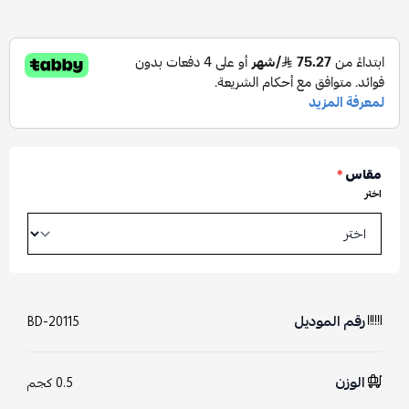
مقاس
*
اختر
رقم الموديل
BD-20115
الوزن
0.5 كجم