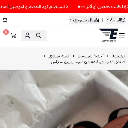
لا تستخدم كود الخصم و التوصيل المجاني " N7 " إلا إذا طلبت قطعتين أو أكثر 👀🔥
العربية
|
ريال سعودي
0
ESEVEN STORE
الرئيسية
أحذية للجنسين
امينة معادي
صندل كعب أمينة معادي أسود ريبون ستراس