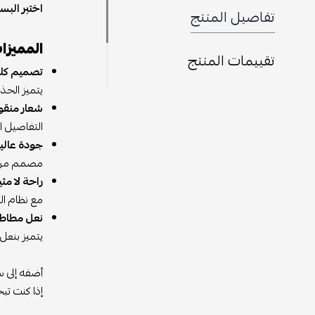
اختبر البساطة الأنيقة مع حذاء  White
تفاصيل المنتج
المميزا
تقييمات المنتج
تصميم كلا
يتميز الحذاء بلونه الأبيض الن
شعار منقو
التفاصيل ا
جودة عالية
مصمم من جل
راحة لا مثي
مع نظام التوسيد الفائق من Nike Air، يوفر الحذاء 
نعل مطاط
يتميز بنعل 
أضفه إلى س
إذا كنت تب