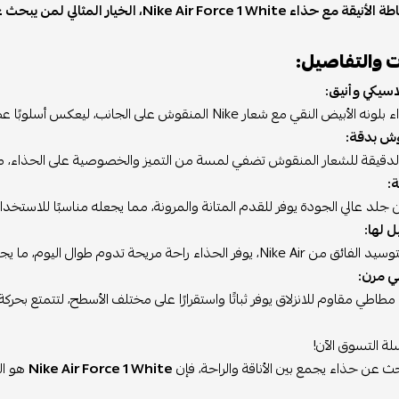
Nike Air Force 1، الخيار المثالي لمن يبحث عن الأناقة والراحة في حذاء واحد.
ت والتفاصيل:
سيكي وأنيق:
قي مع شعار Nike المنقوش على الجانب، ليعكس أسلوبًا عصريًا ومتجددًا يناسب كافة الأذواق.
ش بدقة:
لدقيقة للشعار المنقوش تضفي لمسة من التميز والخصوصية على الحذاء، مما 
:
د عالي الجودة يوفر للقدم المتانة والمرونة، مما يجعله مناسبًا للاستخدام 
ل لها:
راحة مريحة تدوم طوال اليوم، ما يجعله مثاليًا للأنشطة اليومية أو التنقلات السريعة.
ي مرن:
مطاطي مقاوم للانزلاق يوفر ثباتًا واستقرارًا على مختلف الأسطح، لتتمتع بحرك
لة التسوق الآن!
حث عن حذاء يجمع بين الأناقة والراحة، فإن
Nike Air Force 1 White
هو الخ