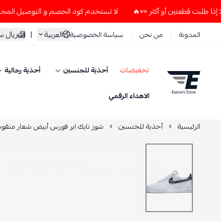
لا تستخدم كود الخصم و التوصيل المجاني " N7 " إلا إذا طلبت قطعتين أو أكثر 👀🔥
العربية
|
ريال 
المدونة
من نحن
سياسة الخصوصية
تخفيضات
أحذية للجنسين
أحذية رجالية
ESEVEN STORE
الاهداء الرقمي
الرئيسية
أحذية للجنسين
شوز نايك اير فورس أبيض شعار منقو