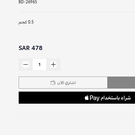
BD-26965
0.5 كجم
478 SAR
اشتري الآن