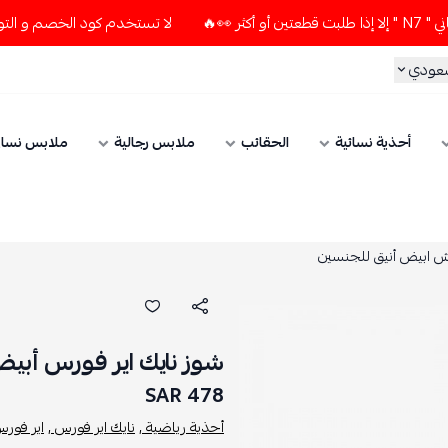
لا تستخدم كود الخصم و التوصيل المجاني " N7 " إلا إذا طلبت قطعت
سعودي
أحذية نسائية
الحقائب
ملابس رجالية
ملابس نسائ
ش ابيض أنيق للجنسين
شوز نايك اير فورس أب
478 SAR
أحذية رياضية ,
نايك اير فورس ,
اير فورس