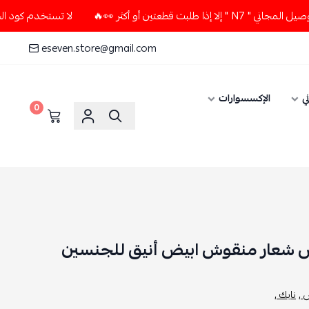
ين أو أكثر 👀🔥
لا تستخدم كود الخصم و التوصيل المجاني " N7
eseven.store@gmail.com
ي
الإكسسوارات
0
يض شعار منقوش ابيض أنيق للجنسين
 ,
نايك ,