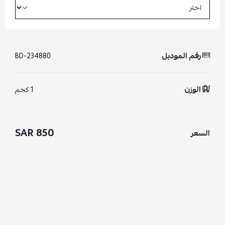
رقم الموديل
BD-234880
الوزن
1 كجم
850 SAR
السعر