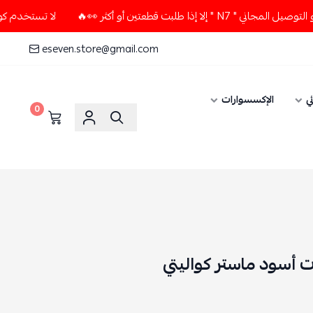
 أو أكثر 👀🔥
لا تستخدم كود الخصم و التوصيل المجاني " N7 "
eseven.store@gmail.com
الإكسسوارات
0
أسود ماستر كواليتي