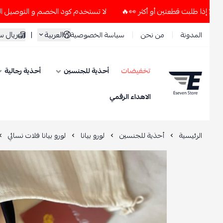
لا تستخدم كود الخصم و التوصيل المجاني " N7 " إلا إذا طلبت قطعتين أو أكثر 👀🔥
العربية
|
ريال سعود
المدونة
من نحن
سياسة الخصوصية
تخفيضات
أحذية للجنسين
أحذية رجالية
ESEVEN STORE
الاهداء الرقمي
الرئيسية
أحذية للجنسين
لورو بيانا
لورو بيانا فلات نسائي
شوز