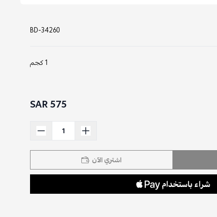
BD-34260
1 كجم
575 SAR
اشتري الآن