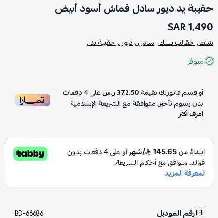
حقيبة يد ديور سادل قماش أسود أبيض
1,490 SAR
شنط ,
حقائب نساء ,
سادل ,
ديور ,
حقيبة يد ,
متوفر
أو قسم فاتورتك بقيمة
372.50 ر.س
على
4
دفعات
بدون رسوم تأخير، متوافقة مع الشريعة الإسلامية
اعرف أكثر
رقم الموديل
BD-66686