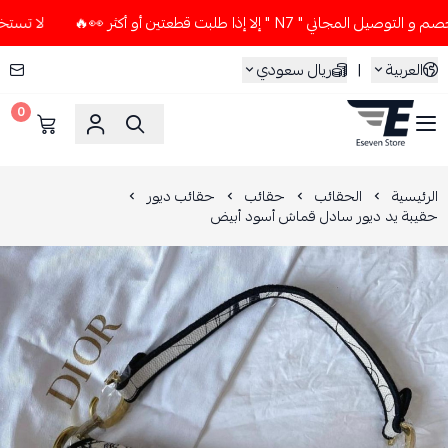
" N7 " إلا إذا طلبت قطعتين أو أكثر 👀🔥
لا تستخدم كود الخصم
العربية
|
ريال سعودي
0
ESEVEN STORE
الرئيسية
الحقائب
حقائب
حقائب ديور
حقيبة يد ديور سادل قماش أسود أبيض