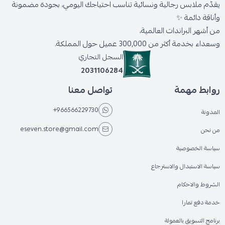
يقدّم ملابس رجالية ونسائية تناسب احتياجك اليومي، بجودة مضمونة
وأناقة دائمة ✨
من أشهر البراندات العالمية،
وسعداء بخدمة أكثر من 300,000 عميل حول المملكة.
السجل التجاري
2031106284
روابط مهمة
تواصل معنا
+966566229730
المدونة
eseven.store@gmail.com
من نحن
سياسة الخصوصية
سياسة الاستبدال والاسترجاع
الشروط والاحكام
خدمة دفع تمارا
برنامج التسويق بالعمولة