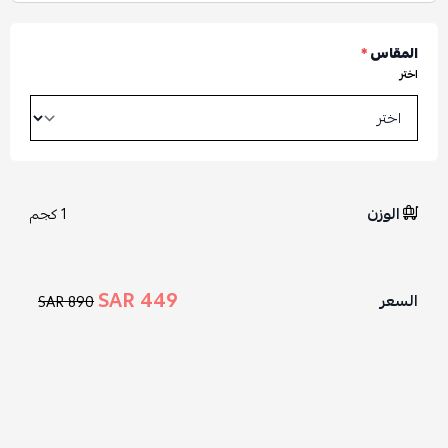
المقاس
*
اختر
الوزن
1 كجم
449 SAR
السعر
890 SAR