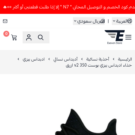
م و التوصيل المجاني " N7 " إلا إذا طلبت قطعتين أو أكثر 👀🔥
العربية
|
ريال سعودي
0
ESEVEN STORE
الرئيسية
أحذية نسائية
أديداس نسائي
اديداس ييزي
حذاء اديداس ييزي بوست 350 v2 ازرق