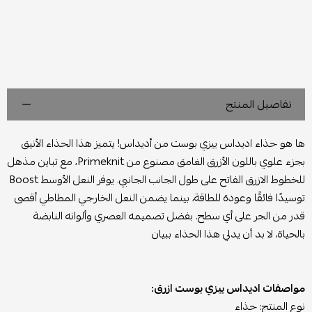
تفاصيل المنتج
ها هو حذاء اديداس ييزي بوست من أديداس! يتميز هذا الحذاء الأنيق
بجزء علوي باللون الأزرق الغامق مصنوع من Primeknit، مع تباين مذهل
للخطوط الازرق الفاتح على طول الجانب الجانبي. يوفر النعل الأوسط Boost
توسيدًا فائقًا وعودة للطاقة، بينما يضمن النعل الخارجي المطاطي أقصى
قدر من الجر على أي سطح. بفضل تصميمه العصري وألوانه النابضة
بالحياة، لا بد أن يدلي هذا الحذاء ببيان
مواصفات اديداس ييزي بوست ازرق:
نوع المنتج: حذاء