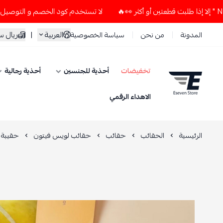
لا تستخدم كود الخصم و التوصيل المجاني " N7 " إلا إذا طلبت قطعتين أو أكثر
العربية
|
ريال 
المدونة
من نحن
سياسة الخصوصية
تخفيضات
أحذية للجنسين
أحذية رجالية
ESEVEN STORE
الاهداء الرقمي
الرئيسية
الحقائب
حقائب
حقائب لويس فيتون
حقيبة 