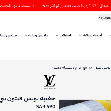
 👀🔥
لا تستخدم كود الخصم و التوصيل المجاني " N7 " إلا إذا
سعودي
أحذية نسائية
الحقائب
ملابس رجالية
ملابس نسائ
لويس فيتون بني مع حزام وسلسلة ذهبية
حقيبة لويس فيتون بني
590 SAR