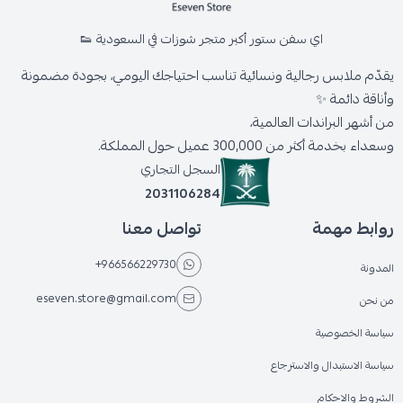
اي سفن ستور أكبر متجر شوزات في السعودية 👟
يقدّم ملابس رجالية ونسائية تناسب احتياجك اليومي، بجودة مضمونة
وأناقة دائمة ✨
من أشهر البراندات العالمية،
وسعداء بخدمة أكثر من 300,000 عميل حول المملكة.
السجل التجاري
2031106284
روابط مهمة
تواصل معنا
+966566229730
المدونة
eseven.store@gmail.com
من نحن
سياسة الخصوصية
سياسة الاستبدال والاسترجاع
الشروط والاحكام