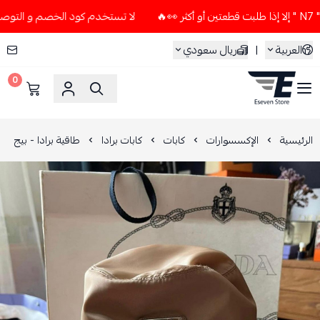
لا تستخدم كود الخصم و التوصيل المجاني " N7 " إلا إذا طلبت قطع
العربية
|
ريال سعودي
0
ESEVEN STORE
الرئيسية
الإكسسوارات
كابات
كابات برادا
طاقية برادا - بيج