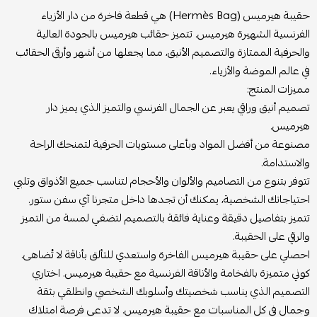
حقيبة هيرميس (Hermès Bag) هي قطعة فاخرة من دار الأزياء
الفرنسية الشهيرة هيرميس. تتميز حقائب هيرميس بالجودة العالية
والحرفية الممتازة والتصميم الأنيق، مما يجعلها من أشهر وأرقى الحقائب
في عالم الموضة والأزياء.
مميزات المنتج:
تصميم أنيق وراقي يعبر عن الجمال الفرنسي والتميز الذي يميز دار
هيرميس.
مصنوعة من أفضل المواد وبأعلى مستويات الحرفية لتمنحك الراحة
والاستدامة.
تتوفر بتنوع من التصاميم والألوان والأحجام لتناسب جميع الأذواق وتلبي
احتياجاتك الشخصية، يمكنك أن تجدها داخل متجرنا آي سفن ستور.
تتميز بتفاصيل دقيقة وعناية فائقة بالتصميم لتضفي لمسة من التميز
والرقي على الحقيبة.
احصلي على حقيبة هيرميس الفاخرة واستعدي للتألق بأناقة لا تُضاهى.
كوني متميزة بالفخامة والأناقة الفرنسية مع حقيبة هيرميس. اختاري
التصميم الذي يناسب شخصيتك وأسلوبك الشخصي وانطلقي بثقة
وجمال في كل المناسبات مع حقيبة هيرميس. لا تدعي فرصة امتلاك