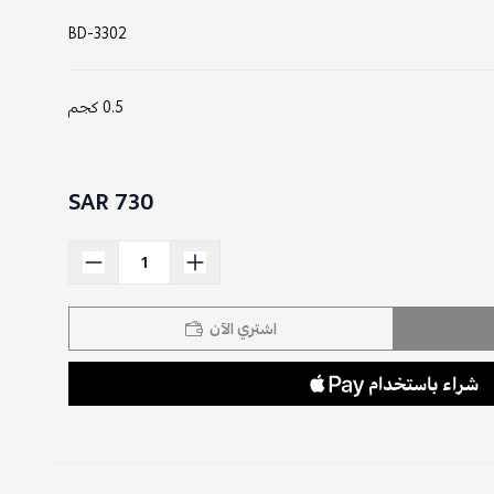
BD-3302
0.5 كجم
730 SAR
اشتري الآن