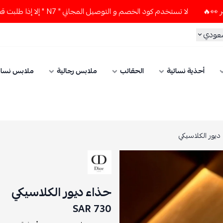
لا تستخدم كود الخصم و التوصيل المجاني " N7 " إلا إذا طلبت قطعتين أو أكثر 👀🔥
سعودي
أحذية نسائية
الحقائب
ملابس رجالية
ملابس نسائ
ديور الكلاسيكي
حذاء ديور الكلاسيكي
730 SAR