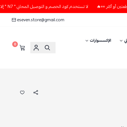
لا تستخدم كود الخصم و التوصيل المجاني " N7 " إلا إذا طلبت قطعتين أو أكثر 👀🔥
eseven.store@gmail.com
ي
الإكسسوارات
0