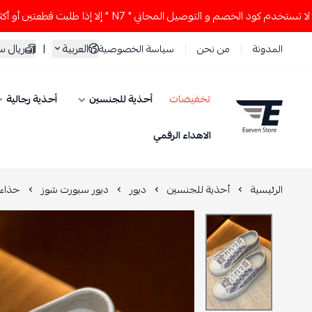
كود الخصم و التوصيل المجاني " N7 " إلا إذا طلبت قطعتين أو أكثر 👀🔥
العربية
|
ريال 
المدونة
من نحن
سياسة الخصوصية
تخفيضات
أحذية للجنسين
أحذية رجالية
ESEVEN STORE
الاهداء الرقمي
الرئيسية
أحذية للجنسين
ديور
ديور سبورت شوز
حذاء 