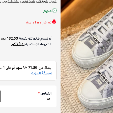
شوز ,
شوزات ,
شوز ديور ,
أحذية ديور ,
ح
متوفر
تم شراءه
21
مرة
أو قسم فاتورتك بقيمة
182.50 ر.س
الشريعة الإسلامية
اعرف أكثر
القياس
*
اختر