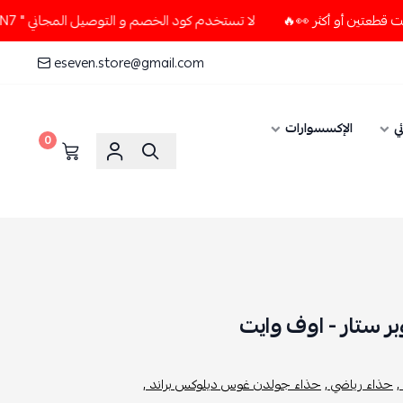
لا تستخدم كود الخصم و التوصيل المجاني " N7 " إلا إذا طلبت قطعتين أو أكثر 👀🔥
eseven.store@gmail.com
ي
الإكسسوارات
0
ستار - اوف وايت
,
حذاء رياضي ,
حذاء جولدن غوس ديلوكس براند ,