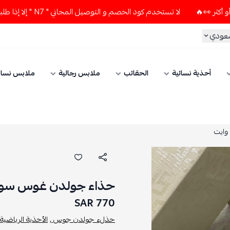
لا تستخدم كود الخصم و التوصيل المجاني " N7 " إلا إذا طلبت قطعتين أو أكثر 👀🔥
سعودي
أحذية نسائية
الحقائب
ملابس رجالية
ملابس نسائ
وايت
حذاء جولدن غوس سوبر 
770 SAR
حذلء جولدن جوس ,
الأحذية الرياضية 