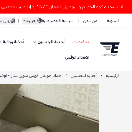
 تستخدم كود الخصم و التوصيل المجاني " N7 " إلا إذا طلبت قطعتين أو أكثر 👀🔥
العربية
|
ريال 
المدونة
من نحن
سياسة الخصوصية
تخفيضات
أحذية للجنسين
أحذية رجالية
ESEVEN STORE
الاهداء الرقمي
الرئيسية
أحذية للجنسين
حذاء جولدن غوس سوبر ستار - اوف 