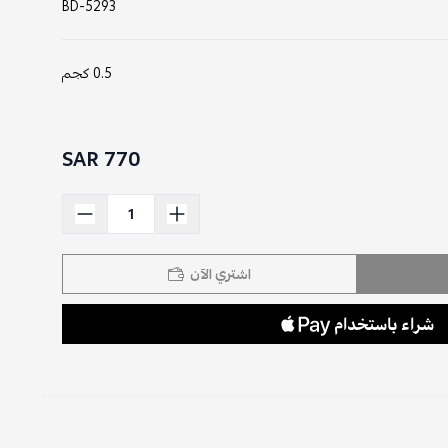
BD-5293
0.5 كجم
770 SAR
اشتري الآن