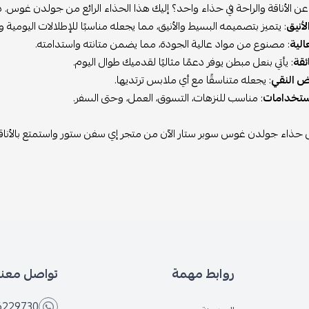
 الأناقة والراحة في حذاء واحد؟ إليك هذا الحذاء الرائع من جولدن غوس. د
أنيق
: يتميز بتصميمه البسيط والأنيق، مما يجعله مناسبًا للإطلالات اليومية 
الية
: مصنوع من مواد عالية الجودة، مما يضمن متانته واستدامته.
ئقة
: يأتي بنعل مبطن يوفر دعمًا مثاليًا لقدميك طوال اليوم.
يض النقي
: يجعله متناسقًا مع أي ملابس ترتديها.
ستخدامات
: مناسب للنزهات، التسوق، العمل، وحتى السفر.
ذاء جولدن غوس سوبر ستار الآن من متجر إي سفن ستور واستمتع بالأناقة 
روابط مهمة
تواصل معنا
6229730