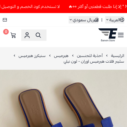
لا تستخدم كود الخصم و التوصيل المجاني " N7 " إلا إذا طلبت قطعتين أو
العربية
|
ريال سعودي
0
ESEVEN STORE
الرئيسية
أحذية للجنسين
هيرميس
سنيكرز هيرميس
سليبر فلات هيرميس اوران - لون نيلي