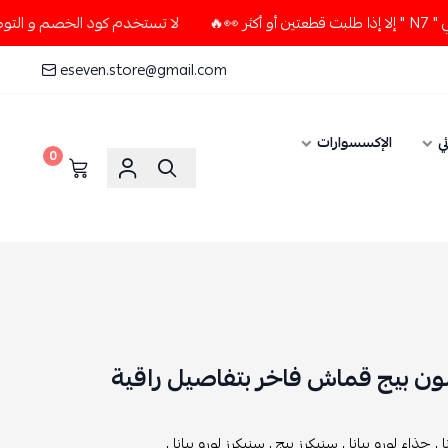
لا تستخدم كود الخصم و التوصيل المجاني " N7 " إلا إذا طلبت قطعتين أ
eseven.store@gmail.com
ي
الإكسسوارات
0
ي لون بيج قماش فاخر بتفاصيل راقية
 ,
حذاء لورو بيانا ,
سنيكرز بيج ,
سنيكرز لورو بيانا ,