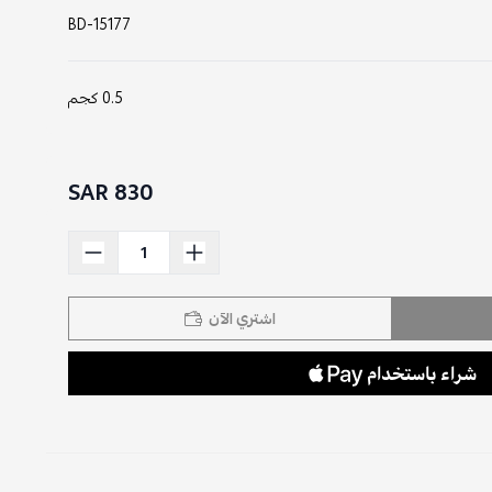
BD-15177
0.5 كجم
830 SAR
اشتري الآن