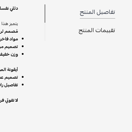
دللي نفسك ب
تفاصيل المنتج
يتميز هذا 
تقييمات المنتج
مُصمم لراح
مواد فاخرة
تصميم مر
وزن خفيف
أيقونة الم
تصميم عص
تفاصيل راق
لا تفوتي ف