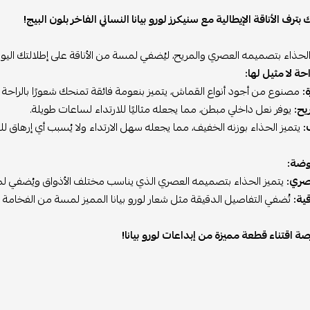
ترف الأناقة الإيطالية مع سنيكرز لورو بيانا النسائي الفاخر بلون البيج!
الحذاء بتصميمه العصري والمريح، ليُضفي لمسة من الأناقة على إطلالتك اليوم
ة لا مثيل لها:
:
مصنوع من أجود أنواع القماش، يتميز بنعومة فائقة تمنحك شعورًا بالراحة ط
يح:
يوفر نعل داخلي مبطن، مما يجعله مثاليًا للارتداء لساعات طويلة.
:
يتميز الحذاء بوزنه الخفيف، مما يجعله سهل الارتداء ولا يُسبب أي إرهاق ل
وضة:
ري:
يتميز الحذاء بتصميمه العصري الذي يناسب مختلف الأذواق ويُضفي لم
ية:
تُضفي التفاصيل الدقيقة مثل شعار لورو بيانا المميز لمسة من الفخامة ع
رصة اقتناء قطعة مميزة من إبداعات لورو بيانا!