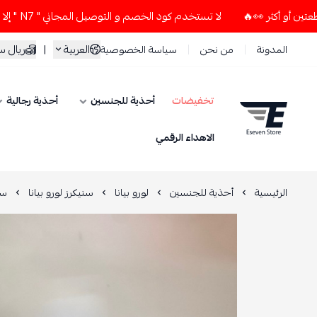
لا تستخدم كود الخصم و التوصيل المجاني " N7 " إلا إذا طلبت قطعتين أو أكثر 👀🔥
العربية
|
ريال 
المدونة
من نحن
سياسة الخصوصية
تخفيضات
أحذية للجنسين
أحذية رجالية
ESEVEN STORE
الاهداء الرقمي
الرئيسية
أحذية للجنسين
لورو بيانا
سنيكرز لورو بيانا
سن