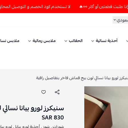
لا تستخدم كود الخصم و التوصيل المجاني " N7 " إلا إذا طلبت قطعتين أو أكثر 👀🔥
سعودي
أحذية نسائية
الحقائب
ملابس رجالية
ملابس نسائ
يكرز لورو بيانا نسائي لون بيج قماش فاخر بتفاصيل راقية
سنيكرز لورو بيانا نسائ
830 SAR
شوزات ,
شوز ,
أحذية لورو بيانا ,
لورو بيانا