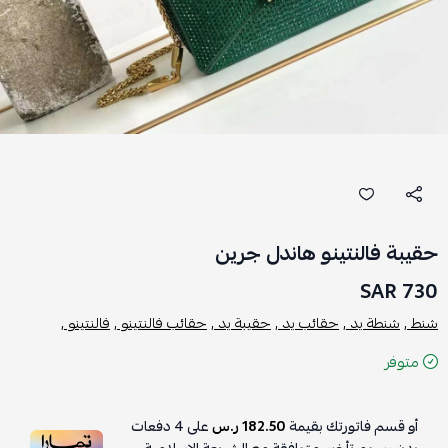
حقيبة فالنتينو هاندل جرين
730 SAR
شنط ,
شنطة يد ,
حقائب يد ,
حقيبة يد ,
حقائب فالنتينو ,
فالنتينو ,
متوفر
أو قسم فاتورتك بقيمة
182.50 ر.س
على
4
دفعات