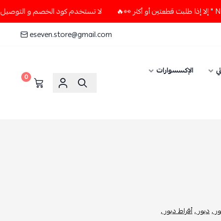
لا تستخدم كود الخصم و التوصيل المجاني " N7 " إلا إذا طلبت قطعتين أو أكثر 
eseven.store@gmail.com
ي
الإكسسوارات
0
 ,
ديور ,
أقراط ديور ,