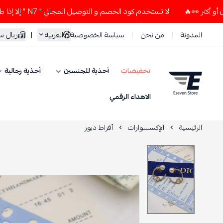
لا تستخدم كود الخصم و التوصيل المجاني " N7 " إلا إذا طلبت قطعتين أو أكثر 👀🔥
العربية
|
ريال 
المدونة
من نحن
سياسة الخصوصية
تخفيضات
أحذية للجنسين
أحذية رجالية
ESEVEN STORE
الاهداء الرقمي
الرئيسية
الإكسسوارات
أقراط ديور