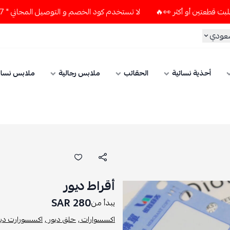
لا تستخدم كود الخصم و التوصيل المجاني " N7 " إلا إذا طلبت قطعتين أو أكثر 👀🔥
سعودي
أحذية نسائية
الحقائب
ملابس رجالية
ملابس نسائ
أقراط ديور
280 SAR
يبدأ من
اكسسوارات ,
حلق ديور ,
اكسسورارت ديور