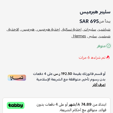
سليبر هيرميس
695 SAR
يبدأ من
شباشب ,
سليبرات ,
احذية نسائية ,
احذية هيرميس ,
هيرميس ,
الاحذية ,
شبشب ,
سليبر ,
Hermes ,
متوفر
تم شراءه
6
مرات
أو قسم فاتورتك بقيمة
192.50 ر.س
على
4
دفعات
بدون رسوم تأخير، متوافقة مع الشريعة الإسلامية
اعرف أكثر