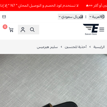
لا تستخدم كود الخصم و التوصيل المجاني " N7 " إلا إذا طلبت قطعتين أو أكثر 👀🔥
العربية
|
ريال سعودي
0
ESEVEN STORE
الرئيسية
أحذية للجنسين
سليبر هيرميس