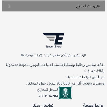
تقييمات المنتج
اي سفن ستور أكبر متجر شوزات في السعودية 👟
يقدّم ملابس رجالية ونسائية تناسب احتياجك اليومي، بجودة مضمونة
وأناقة دائمة ✨
من أشهر البراندات العالمية،
وسعداء بخدمة أكثر من 300,000 عميل حول المملكة.
السجل التجاري
2031106284
روابط مهمة
تواصل معنا