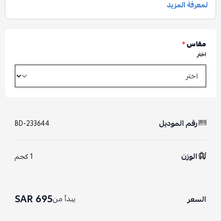
مقاس
*
اختر
رقم الموديل
BD-233644
الوزن
1 كجم
695 SAR
يبدأ من
السعر