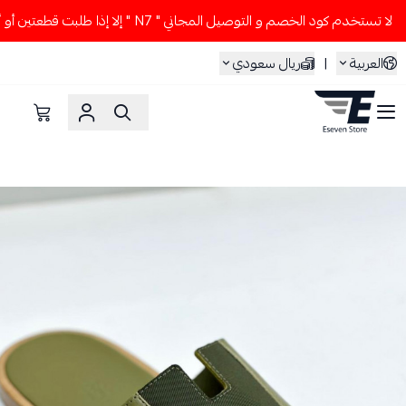
لا تستخدم كود الخصم و التوصيل المجاني " N7 " إلا إذا طلبت قطعتين أو أكثر 👀🔥
العربية
|
ريال سعودي
ESEVEN STORE