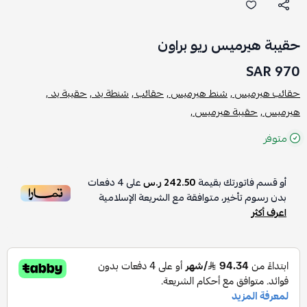
حقيبة هيرميس ريو براون
970 SAR
حقائب هيرميس ,
شنط هيرميس ,
حقائب ,
شنطة يد ,
حقيبة يد ,
هيرميس ,
حقيبة هيرميس ,
متوفر
أو قسم فاتورتك بقيمة
242.50 ر.س
على
4
دفعات
بدون رسوم تأخير، متوافقة مع الشريعة الإسلامية
اعرف أكثر