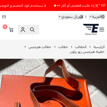
لا تستخدم كود الخصم و التوصيل المجاني " N7 " إلا إذا طلبت قطعتين
العربية
|
ريال سعودي
0
ESEVEN STORE
الرئيسية
الحقائب
حقائب
حقائب هيرميس
حقيبة هيرميس ريو براون