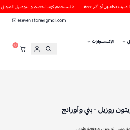
لا تستخدم كود الخصم و التوصيل المجاني " N7 " إلا إذا طلبت قطعتين أو أكثر 👀🔥
eseven.store@gmail.com
ي
الإكسسوارات
0
ن روزيل - بني وأورانج
 لويس فويتون ,
محفظة نقود ,