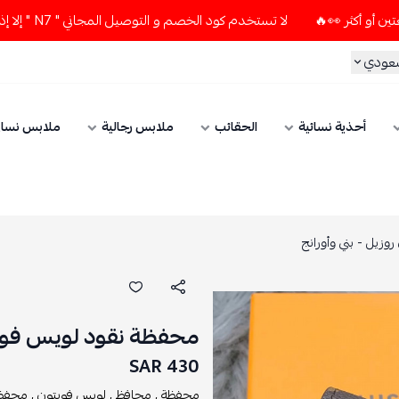
لا تستخدم كود الخصم و التوصيل المجاني " N7 " إلا إذا طلبت قطعتين أو أكثر 👀🔥
سعودي
أحذية نسائية
الحقائب
ملابس رجالية
ملابس نسائ
زيل - بني وأورانج
محفظة نقود لويس فويتو
430 SAR
محفظة ,
محافظ ,
لويس فويتون ,
محفظة