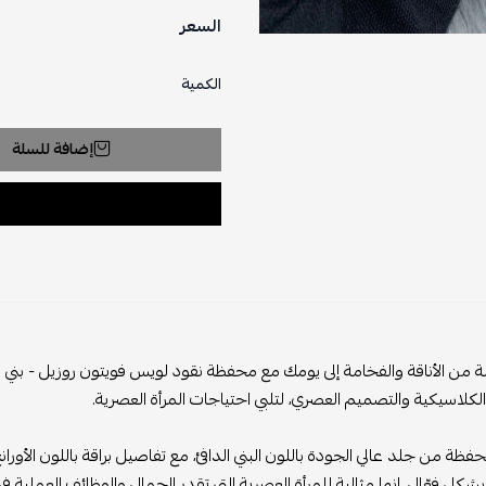
السعر
الكمية
إضافة للسلة
ن الأناقة والفخامة إلى يومك مع محفظة نقود لويس فويتون روزيل - بني وأ
 الكلاسيكية والتصميم العصري، لتلبي احتياجات المرأة العصرية.
فظة من جلد عالي الجودة باللون البني الدافئ، مع تفاصيل براقة باللون الأورا
بشكل فعّال. إنها مثالية للمرأة العصرية التي تقدر الجمال والوظائف العملية ف