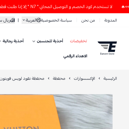
لا تستخدم كود الخصم و التوصيل المجاني " N7 " إلا إذا طلبت قطعتين أو أكثر 👀🔥
العربية
|
ريال 
المدونة
من نحن
سياسة الخصوصية
تخفيضات
أحذية للجنسين
أحذية رجالية
ESEVEN STORE
الاهداء الرقمي
الرئيسية
الإكسسوارات
محفظة
محفظة نقود لويس فويتون رو