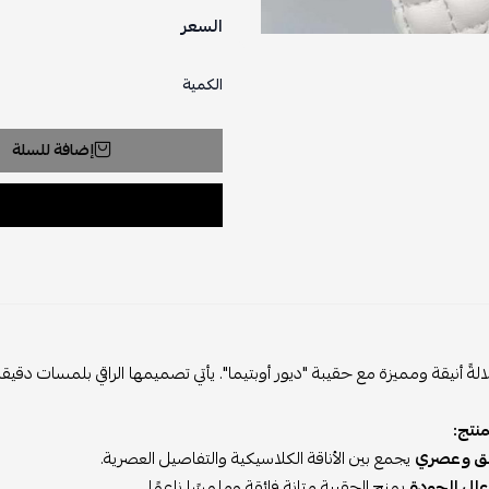
السعر
الكمية
إضافة للسلة
لةً أنيقة ومميزة مع حقيبة "ديور أوبتيما". يأتي تصميمها الراقي بلمسات دقيق
نتج:
يق وعصري
يجمع بين الأناقة الكلاسيكية والتفاصيل العصرية.
الي الجودة
يمنح الحقيبة متانة فائقة وملمسًا ناعمًا.