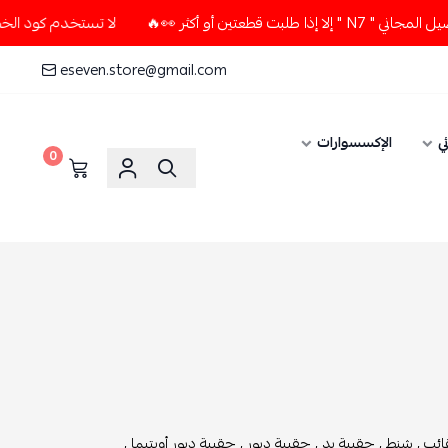
أكثر 👀🔥
لا تستخدم كود الخصم و التوصيل المجاني " N7 " إلا
eseven.store@gmail.com
ي
الإكسسوارات
0
ئب ,
شنط ,
حقيبة يد ,
حقيبة ديور ,
حقيبة ديور أوبتيما ,