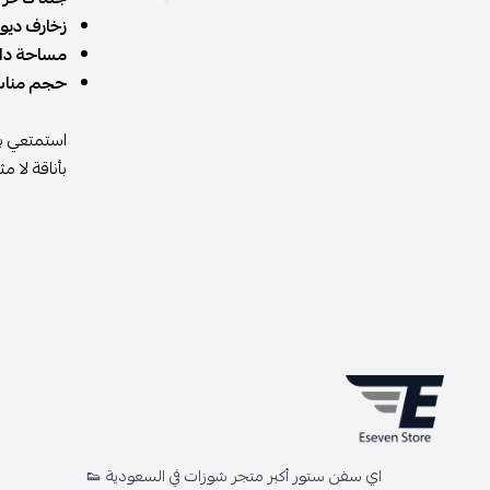
زخارف ديور 
مساحة داخ
حجم مناس
استمتعي بل
بأناقة لا 
اي سفن ستور أكبر متجر شوزات في السعودية 👟