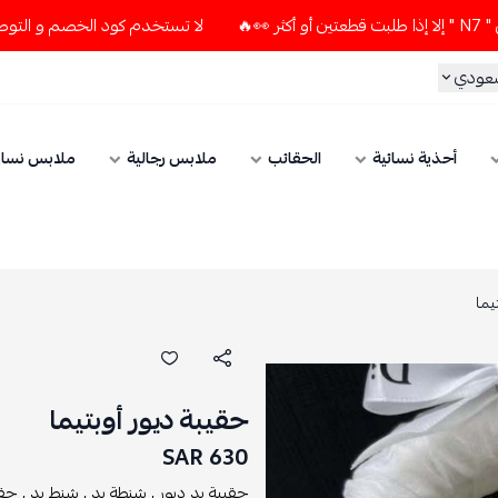
لا تستخدم كود الخصم و التوصيل المجاني " N7 " إلا إذا طلبت قطعتين أو 
سعودي
أحذية نسائية
الحقائب
ملابس رجالية
ملابس نسائ
يما
حقيبة ديور أوبتيما
630 SAR
حقيبة يد ديور ,
شنطة يد ,
شنط يد ,
حقا