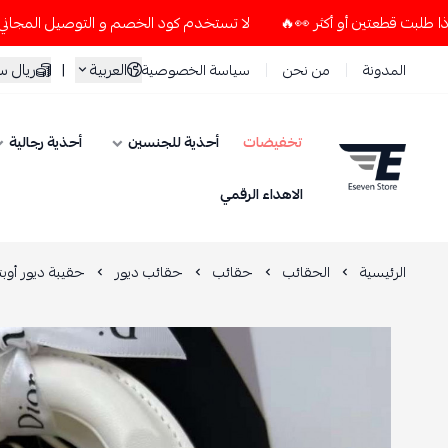
لا تستخدم كود الخصم و التوصيل المجاني " N7 " إلا إذا طلبت قطعتين أو أكثر 👀🔥
العربية
|
ريال 
المدونة
من نحن
سياسة الخصوصية
تخفيضات
أحذية للجنسين
أحذية رجالية
ESEVEN STORE
الاهداء الرقمي
الرئيسية
الحقائب
حقائب
حقائب ديور
حقيبة ديور أوبت