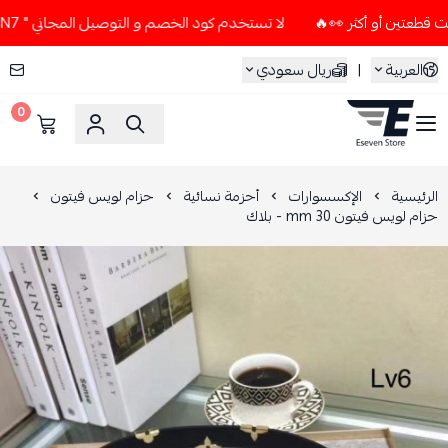
لا تستخدم كود الخصم و التوصيل المجاني " N7 " إلا إذا طلبت قطعتين أو أكثر 👀🔥
العربية
|
ريال سعودي
0
ESEVEN STORE
الرئيسية
الإكسسوارات
أحزمة نسائية
حزام لويس فيتون
حزام لويس فيتون 30 mm - بلاك