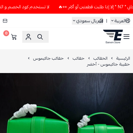
🔥
لا تستخدم كود الخصم و التوصيل المجاني " N7 " إلا إذا طلب
العربية
|
ريال سعودي
0
ESEVEN STORE
الرئيسية
الحقائب
حقائب
حقائب جاكيموس
حقيبة جاكيموس - أخضر