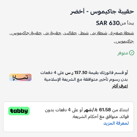
حقيبة جاكيموس - أخضر
630 SAR
يبدأ من
شنطة صغيرة ,
شنطة يد ,
شنط ,
حقائب ,
حقيبة يد ,
حقيبة جاكيموس ,
جاكيموس ,
متوفر
أو قسم فاتورتك بقيمة
157.50 ر.س
على
4
دفعات
بدون رسوم تأخير، متوافقة مع الشريعة الإسلامية
اعرف أكثر