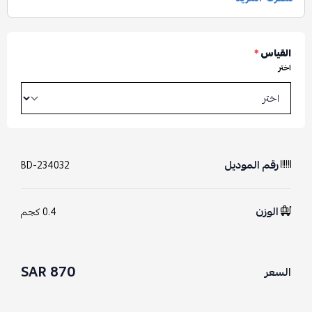
القياس
*
اختر
رقم الموديل
BD-234032
الوزن
0.4 كجم
870 SAR
السعر