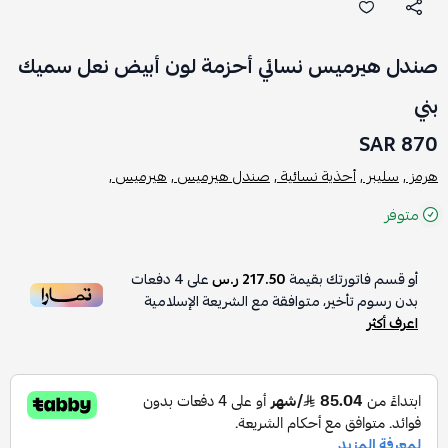
صندل هيرميس نسائي أحزمة لون أبيض نعل سميك
بني
870 SAR
هرمز ,
سليبر ,
أحذية نسائية ,
صندل هيرميس ,
هيرميس ,
متوفر
أو قسم فاتورتك بقيمة
217.50 ر.س
على
4
دفعات
بدون رسوم تأخير، متوافقة مع الشريعة الإسلامية
اعرف أكثر