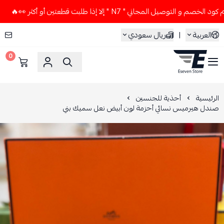
لتوصيل المجاني " N7 " إلا إذا طلبت قطعتين أو أكثر 👀🔥
لا ت
العربية
|
ريال سعودي
0
ESEVEN STORE
الرئيسية
أحذية للجنسين
صندل هيرميس نسائي أحزمة لون أبيض نعل سميك بني