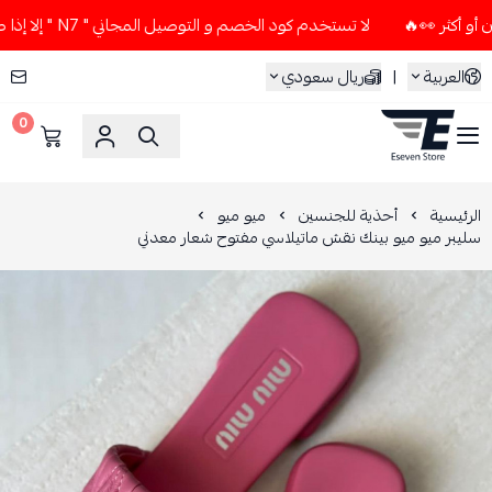
لا تستخدم كود الخصم و التوصيل المجاني " N7 " إلا إذا طلبت قطعتين أو أكثر 👀🔥
العربية
|
ريال سعودي
0
ESEVEN STORE
الرئيسية
أحذية للجنسين
ميو ميو
سليبر ميو ميو بينك نقش ماتيلاسي مفتوح شعار معدني