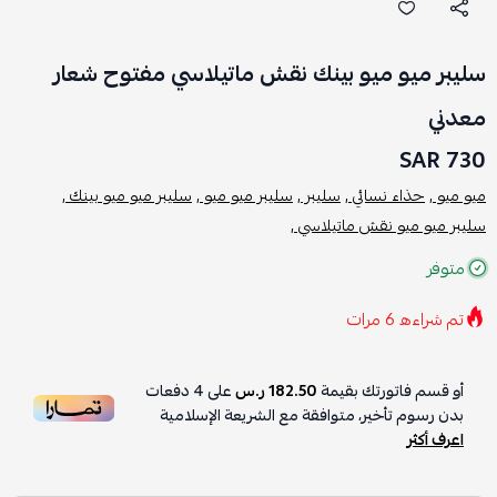
سليبر ميو ميو بينك نقش ماتيلاسي مفتوح شعار
معدني
730 SAR
ميو ميو ,
حذاء نسائي ,
سليبر ,
سليبر ميو ميو ,
سليبر ميو ميو بينك ,
سليبر ميو ميو نقش ماتيلاسي ,
متوفر
تم شراءه
6
مرات
أو قسم فاتورتك بقيمة
182.50 ر.س
على
4
دفعات
بدون رسوم تأخير، متوافقة مع الشريعة الإسلامية
اعرف أكثر