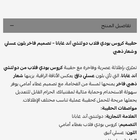
تفاصيل المنتج
حقيبة كروس بودي فلاب دولتشي آند غابانا – تصميم فاخر بلون عسلي
وشعار ذهبي
تميّزي بإطلالة عصرية وفاخرة مع حقيبة
كروس بودي فلاب من دولتشي
آند غابانا
، التي تأتي بلون
عسلي دافئ
يعكس الأناقة الراقية. يزينها
شعار
ذهبي فاخر
يمنحها لمسة من الفخامة، مع تصميم غطاء أمامي يوفر
سهولة الاستخدام وحماية مثالية لمقتنياتك. الحزام القابل للتعديل
يجعلها مريحة للحمل كحقيبة عملية تناسب مختلف الإطلالات.
مواصفات الحقيبة:
العلامة التجارية:
دولتشي آند غابانا
التصميم:
كروس بودي فلاب بغطاء أمامي
اللون:
عسلي أنيق