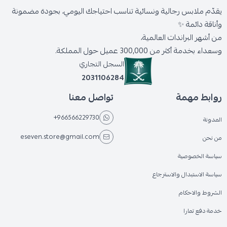
يقدّم ملابس رجالية ونسائية تناسب احتياجك اليومي، بجودة مضمونة
وأناقة دائمة ✨
من أشهر البراندات العالمية،
وسعداء بخدمة أكثر من 300,000 عميل حول المملكة.
السجل التجاري
2031106284
روابط مهمة
تواصل معنا
+966566229730
المدونة
eseven.store@gmail.com
من نحن
سياسة الخصوصية
سياسة الاستبدال والاسترجاع
الشروط والاحكام
خدمة دفع تمارا