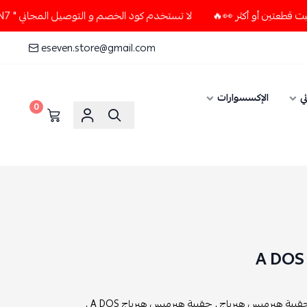
لا تستخدم كود الخصم و التوصيل المجاني " N7 " إلا إذا طلبت قطعتين أو أكثر 👀🔥
eseven.store@gmail.com
ي
الإكسسوارات
0
قيبة هيرميس هيرباج ,
حقيبة هيرميس هيرباج A DOS ,