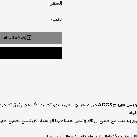
السعر
الكمية
إضافة للسلة
س هيرباج A DOS
من متجر اي سفن ستور، تجسد الأناقة والرقي في تصميمه
لية.
أنيق يتناسب مع جميع أزيائك، وتتميز بمساحتها الواسعة التي تتسع لجميع احتيا
فة المثالية لأي إطلالة، سواء كانت كاجوال أو رسمية.