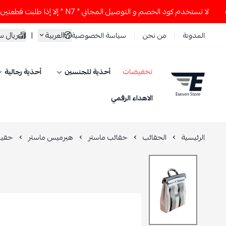
لا تستخدم كود الخصم و التوصيل المجاني " N7 " إلا إذا طلبت قطعتين أو أكثر 👀
سعودي
|
العربية
سياسة الخصوصية
من نحن
المدونة
أحذية رجالية
أحذية للجنسين
تخفيضات
ESEVEN STORE
الاهداء الرقمي
A DOS
هيرميس ماستر
حقائب ماستر
الحقائب
الرئيسية