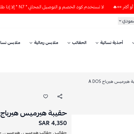
لا تستخدم كود الخصم و التوصيل المجاني " N7 " إلا إذا طلبت قطعتين أو أكثر 👀🔥
سعودي
أحذية نسائية
الحقائب
ملابس رجالية
ملابس نسائ
 هيرميس هيرباج A DOS
حقيبة هيرميس هيرباج A DOS
4,350 SAR
حقائب ,
حقائب هيرميس ,
هيرميس ,
ح