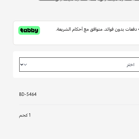
BD-5464
1 كجم