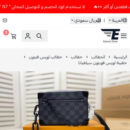
لا تستخدم كود الخصم و التوصيل المجاني " N7 " إلا إذا طلبت قطعتين أو أكثر 👀🔥
العربية
|
ريال سعودي
0
ESEVEN STORE
الرئيسية
الحقائب
حقائب
حقائب لويس فيتون
حقيبة لويس فويتون سيلفيانا