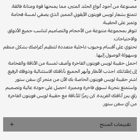
مصنوعة من أجود أنواع الجلد المتين، مما يمنحها قوة ومتانة فائقة.
تتمتع بشعار لويس فويتون الأيقوني المميز، الذي يضفي لمسة فخامة
وتميز على الحقيبة.
تتوفر بمجموعة متنوعة من الأحجام والتصاميم لتناسب جميع الأذواق
والاحتياجات.
تحتوي على أقسام وجيوب داخلية متعددة لتنظيم أغراضك بشكل منظم
وسهولة الوصول إليها.
احمل حقيبة لويس فويتون الفاخرة وأضف لمسة من الأناقة والفخامة
إلى إطلالتك. اجذب الأنظار وأبهر الجميع بأناقتك الاستثنائية وذوقك الرفيع.
اشترِ حقيبة لويس فويتون الخاصة بك الآن من متجر آي سفن ستور
واستمتع بتجربة تسوق فاخرة ومميزة. احصل على جودة عالية وتصميم
راقٍ يبرز أناقتك الفريدة. كن رمزًا للأناقة مع حقيبة لويس فويتون الفاخرة
من آي سفن ستور.
تقييمات المنتج